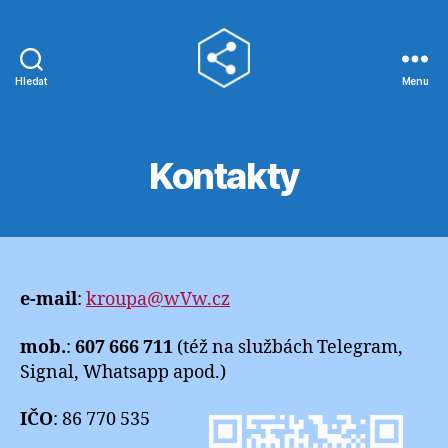
Hledat
Menu
wVw.cz
Kontakty
e-mail
:
kroupa@wVw.cz
mob.
:
607 666 711
(též na službách Telegram,
Signal, Whatsapp apod.)
IČO
: 86 770 535